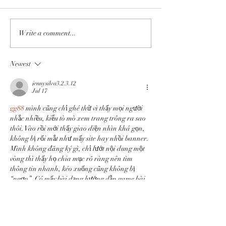
Write a comment...
Newest
jennysilva3.2.3.12
Jul 17
gg88
 mình cũng chỉ ghé thử vì thấy mọi người 
nhắc nhiều, kiểu tò mò xem trang trông ra sao 
thôi. Vào rồi mới thấy giao diện nhìn khá gọn, 
không bị rối mắt như mấy site hay nhồi banner. 
Mình không đăng ký gì, chỉ lướt nội dung một 
vòng thì thấy họ chia mục rõ ràng nên tìm 
thông tin nhanh, kéo xuống cũng không bị 
“ngợp”. Có mấy bài dạng hướng dẫn game bài 
như Tam Cúc…
Show More
Like
Reply